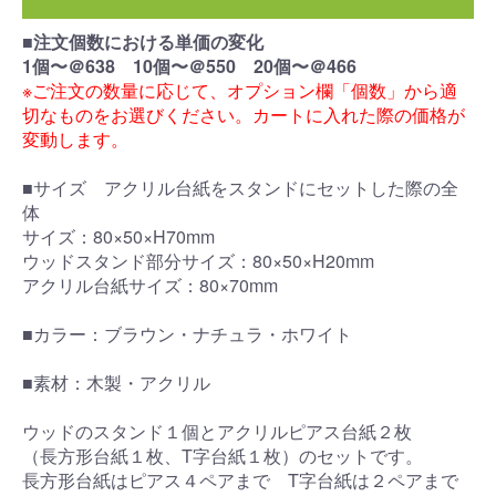
■注文個数における単価の変化
1個〜＠638 10個〜＠550 20個〜＠466
※ご注文の数量に応じて、オプション欄「個数」から適
切なものをお選びください。カートに入れた際の価格が
変動します。
■サイズ アクリル台紙をスタンドにセットした際の全
体
サイズ：80×50×H70mm
ウッドスタンド部分サイズ：80×50×H20mm
アクリル台紙サイズ：80×70mm
■カラー：ブラウン・ナチュラ・ホワイト
■素材：木製・アクリル
ウッドのスタンド１個とアクリルピアス台紙２枚
（長方形台紙１枚、T字台紙１枚）のセットです。
長方形台紙はピアス４ペアまで T字台紙は２ペアまで